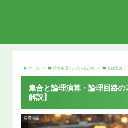
ホーム
情報処理シンプルまとめ
基礎理論
集合と論理演算・論理回路の
解説】
基礎理論