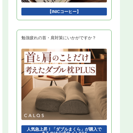
ビジネスインダストリ
2
認証技術
2
【INICコーヒー】
開発モデル
2
ソフトウェアテスト
2
ソフトウェア設計
2
アルゴリズムとプログラミング
2
擬似言語
1
勉強疲れの首・肩対策にいかがですか？
インタフェース
1
Python
1
DBMS
1
開発環境
1
人気急上昇！「ダブルまくら」が購入で