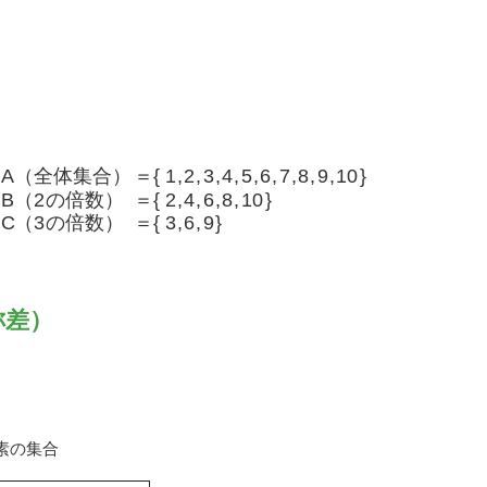
称差）
素の集合