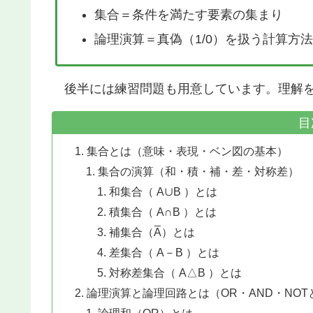
集合＝条件を満たす要素の集まり
論理演算＝真偽（1/0）を扱う計算方法
後半には練習問題も用意しています。理解を
目
集合とは（意味・表現・ベン図の基本）
集合の演算（和・積・補・差・対称差）
和集合（ A∪B ）とは
積集合（ A∩B ）とは
補集合（A）とは
差集合（ A－B ）とは
対称差集合（ A△B ）とは
論理演算と論理回路とは（OR・AND・NO