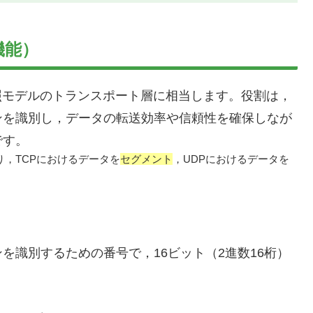
機能）
参照モデルのトランスポート層に相当します。役割は，
ンを識別し，データの転送効率や信頼性を確保しなが
です。
り，TCPにおけるデータを
セグメント
，UDPにおけるデータを
識別するための番号で，16ビット（2進数16桁）