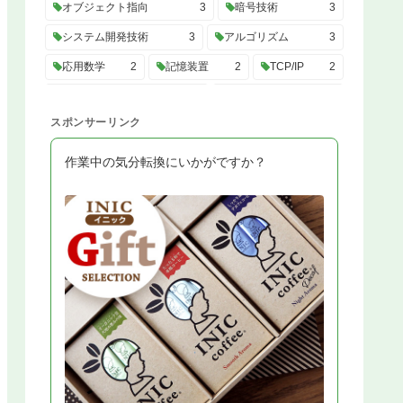
オブジェクト指向
3
暗号技術
3
システム開発技術
3
アルゴリズム
3
応用数学
2
記憶装置
2
TCP/IP
2
システム構成要素
2
プロセッサ
2
スポンサーリンク
制御工学
2
進数
2
システム企画
2
バス
2
サービスマネジメント
2
作業中の気分転換にいかがですか？
プロジェクトマネジメント
2
UML
2
トランザクション
2
C#
2
SQL
2
性能評価
2
開発ツール
2
システム構成
2
高信頼化
2
OS
2
システム開発プロセス
2
経営・組織論
2
業務分析
2
データ利活用
2
会計・財務
2
法務
2
システム監査
2
データ構造
2
計算量
2
情報理論
2
技術戦略
2
システム戦略
2