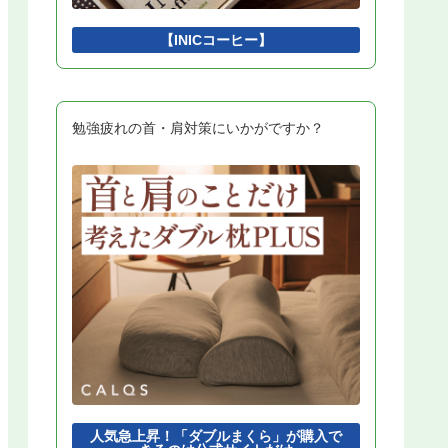
ビジネスインダストリ
2
認証技術
2
【INICコーヒー】
開発モデル
2
ソフトウェアテスト
2
ソフトウェア設計
2
アルゴリズムとプログラミング
2
擬似言語
1
勉強疲れの首・肩対策にいかがですか？
インタフェース
1
Python
1
DBMS
1
開発環境
1
人気急上昇！「ダブルまくら」が購入で