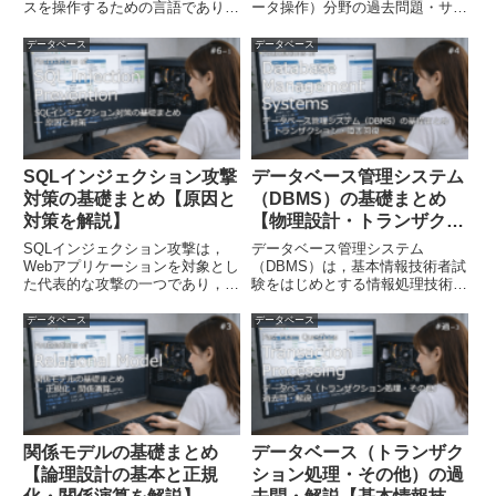
スを操作するための言語であり，
ータ操作）分野の過去問題・サン
基本情報技術者試験をはじめとす
プル問題・公開問題を掲載してい
る情報処理技術者試験で必須とな
ます。関係演算（射影・選択・結
データベース
データベース
る重要分野です。関係モデルで設
合・自然結合など）や
計したデータベースに対して，デ
SQL（SELECT文，GROUP
ータの定義や...
BY，副問合せ，ビュー，
UPDAT...
SQLインジェクション攻撃
データベース管理システム
対策の基礎まとめ【原因と
（DBMS）の基礎まとめ
対策を解説】
【物理設計・トランザクシ
ョン・障害回復を解説】
SQLインジェクション攻撃は，
データベース管理システム
Webアプリケーションを対象とし
（DBMS）は，基本情報技術者試
た代表的な攻撃の一つであり，入
験をはじめとする情報処理技術者
力フォームなどに不正なSQL文を
試験で重要となる基礎的な内容で
入力することで，データベースに
す。データベース設計の物理設計
データベース
データベース
対して想定外のSQL文を実行させ
では，論理設計で整理したデータ
る攻撃です。これにより，本来は
構造を，実際のシステムで効率よ
閲覧できないデータを取得...
く管理できるように実装します。
DB...
関係モデルの基礎まとめ
データベース（トランザク
【論理設計の基本と正規
ション処理・その他）の過