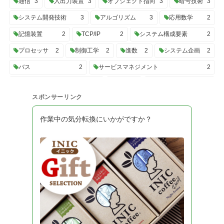
通信
3
入出力装置
3
オブジェクト指向
3
暗号技術
3
システム開発技術
3
アルゴリズム
3
応用数学
2
記憶装置
2
TCP/IP
2
システム構成要素
2
プロセッサ
2
制御工学
2
進数
2
システム企画
2
バス
2
サービスマネジメント
2
プロジェクトマネジメント
2
UML
2
トランザクション
2
スポンサーリンク
C#
2
SQL
2
性能評価
2
開発ツール
2
システム構成
2
高信頼化
2
OS
2
作業中の気分転換にいかがですか？
システム開発プロセス
2
経営・組織論
2
業務分析
2
データ利活用
2
会計・財務
2
法務
2
システム監査
2
データ構造
2
計算量
2
情報理論
2
技術戦略
2
システム戦略
2
ビジネスインダストリ
2
認証技術
2
開発モデル
2
ソフトウェアテスト
2
ソフトウェア設計
2
アルゴリズムとプログラミング
2
擬似言語
1