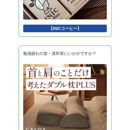
インタフェース
1
Python
1
DBMS
1
開発環境
1
【INICコーヒー】
勉強疲れの首・肩対策にいかがですか？