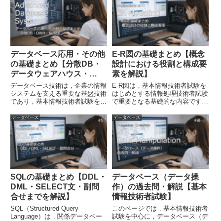
階の役割を理解することが大切で
RDBMS，E-R図，UML，正規化
す。それぞれの違いや役割を，き
など，試験で頻出する重要テーマ
ちんと整理できていますか？デ
について，実際の問題を解...
ー...
データベース応用・その他
E-R図の基礎まとめ【概念
の基礎まとめ【分散DB・
設計における役割と構成要
データウェアハウス・
素を解説】
NoSQLを解説】
データベース技術は，企業の情報
E-R図は，基本情報技術者試験を
システムを支える重要な基盤技術
はじめとする情報処理技術者試験
であり，基本情報技術者試験をは
で重要となる基礎的な内容です。
じめとする情報処理技術者試験で
データベース設計の最初の段階で
も幅広く出題されます。従来のデ
ある概念設計では，実世界のデー
データベース
データベース
ータベース管理だけでなく，大規
タを整理し，その構造や関係をモ
模データの処理や分析など，さま
デル化します。E-R図の役割や構
ざまな応用技術が発展していま
成要素を，きちんと整理でき...
す...
SQLの基礎まとめ【DDL・
データベース（データ操
DML・SELECT文・副問
作）の過去問・解説【基本
合せまでを解説】
情報技術者試験】
SQL（Structured Query
このページでは，基本情報技術者
Language）は，関係データベー
試験を中心に，データベース（デ