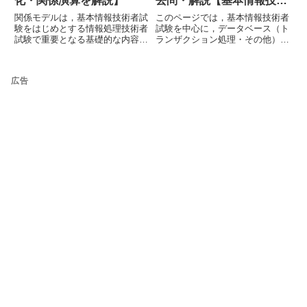
化・関係演算を解説】
去問・解説【基本情報技術
者試験】
関係モデルは，基本情報技術者試
このページでは，基本情報技術者
験をはじめとする情報処理技術者
試験を中心に，データベース（ト
試験で重要となる基礎的な内容で
ランザクション処理・その他）分
す。データベース設計の論理設計
野の過去問題・サンプル問題・公
では，概念設計で整理したデータ
開問題を掲載しています。トラン
を，実際にデータベースとして扱
ザクションのACID特性や状態遷
広告
える構造に整理していきます。関
移，同時実行制御（排他制御・ロ
係モデルの基本となる考え方
ック・デッドロック・2相ロッ...
を，...