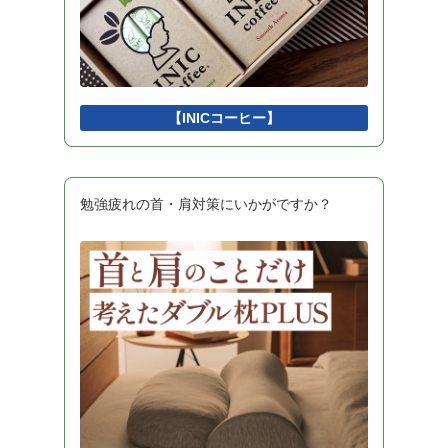
アルゴリズムとプログラミング
2
擬似言語
1
インタフェース
1
Python
1
DBMS
1
開発環境
1
【INICコーヒー】
勉強疲れの首・肩対策にいかがですか？