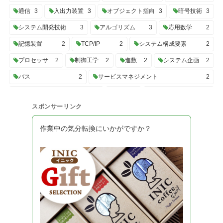
通信
3
入出力装置
3
オブジェクト指向
3
暗号技術
3
システム開発技術
3
アルゴリズム
3
応用数学
2
記憶装置
2
TCP/IP
2
システム構成要素
2
プロセッサ
2
制御工学
2
進数
2
システム企画
2
バス
2
サービスマネジメント
2
プロジェクトマネジメント
2
UML
2
トランザクション
2
スポンサーリンク
C#
2
SQL
2
性能評価
2
開発ツール
2
システム構成
2
高信頼化
2
OS
2
作業中の気分転換にいかがですか？
システム開発プロセス
2
経営・組織論
2
業務分析
2
データ利活用
2
会計・財務
2
法務
2
システム監査
2
データ構造
2
計算量
2
情報理論
2
技術戦略
2
システム戦略
2
ビジネスインダストリ
2
認証技術
2
開発モデル
2
ソフトウェアテスト
2
ソフトウェア設計
2