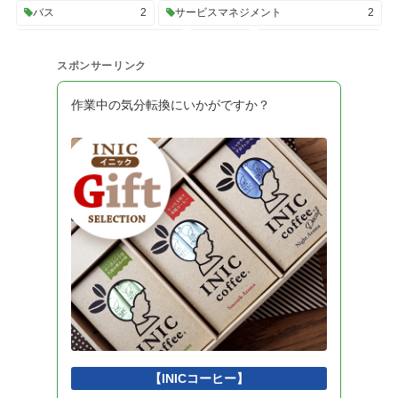
バス
2
サービスマネジメント
2
プロジェクトマネジメント
2
UML
2
トランザクション
2
スポンサーリンク
C#
2
SQL
2
性能評価
2
開発ツール
2
システム構成
2
高信頼化
2
OS
2
作業中の気分転換にいかがですか？
システム開発プロセス
2
経営・組織論
2
業務分析
2
データ利活用
2
会計・財務
2
法務
2
システム監査
2
データ構造
2
計算量
2
情報理論
2
技術戦略
2
システム戦略
2
ビジネスインダストリ
2
認証技術
2
開発モデル
2
ソフトウェアテスト
2
ソフトウェア設計
2
アルゴリズムとプログラミング
2
擬似言語
1
インタフェース
1
Python
1
DBMS
1
開発環境
1
【INICコーヒー】