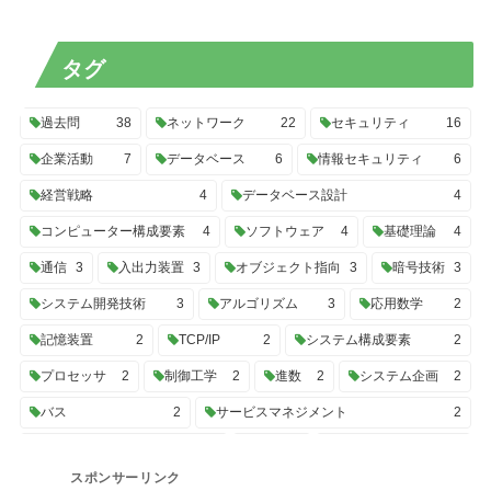
タグ
過去問
38
ネットワーク
22
セキュリティ
16
企業活動
7
データベース
6
情報セキュリティ
6
経営戦略
4
データベース設計
4
コンピューター構成要素
4
ソフトウェア
4
基礎理論
4
通信
3
入出力装置
3
オブジェクト指向
3
暗号技術
3
システム開発技術
3
アルゴリズム
3
応用数学
2
記憶装置
2
TCP/IP
2
システム構成要素
2
プロセッサ
2
制御工学
2
進数
2
システム企画
2
バス
2
サービスマネジメント
2
プロジェクトマネジメント
2
UML
2
トランザクション
2
スポンサーリンク
C#
2
SQL
2
性能評価
2
開発ツール
2