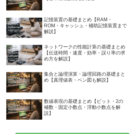
記憶装置の基礎まとめ【RAM・
ROM・キャッシュ・補助記憶装置まで
解説】
ネットワークの性能計算の基礎まとめ
【伝送時間・速度・効率・誤り率の求
め方を解説】
集合と論理演算・論理回路の基礎まと
め【真理値表・ベン図も解説】
数値表現の基礎まとめ【ビット・2の
補数・固定小数点・浮動小数点を解
説】