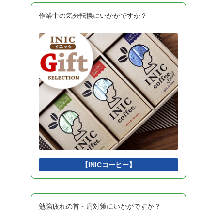
システム構成
2
高信頼化
2
OS
2
作業中の気分転換にいかがですか？
システム開発プロセス
2
経営・組織論
2
業務分析
2
データ利活用
2
会計・財務
2
法務
2
システム監査
2
データ構造
2
計算量
2
情報理論
2
技術戦略
2
システム戦略
2
ビジネスインダストリ
2
認証技術
2
開発モデル
2
ソフトウェアテスト
2
ソフトウェア設計
2
アルゴリズムとプログラミング
2
擬似言語
1
インタフェース
1
Python
1
DBMS
1
開発環境
1
【INICコーヒー】
勉強疲れの首・肩対策にいかがですか？