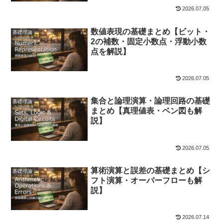
2026.07.05
数値表現の基礎まとめ【ビット・
基礎理論
2の補数・固定小数点・浮動小数
点を解説】
2026.07.05
集合と論理演算・論理回路の基礎
基礎理論
まとめ【真理値表・ベン図も解
説】
2026.07.05
算術演算と誤差の基礎まとめ【シ
基礎理論
フト演算・オーバーフローも解
説】
2026.07.14