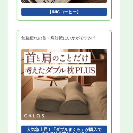
ビジネスインダストリ
2
認証技術
2
【INICコーヒー】
開発モデル
2
ソフトウェアテスト
2
ソフトウェア設計
2
アルゴリズムとプログラミング
2
擬似言語
1
勉強疲れの首・肩対策にいかがですか？
インタフェース
1
Python
1
DBMS
1
開発環境
1
人気急上昇！「ダブルまくら」が購入で