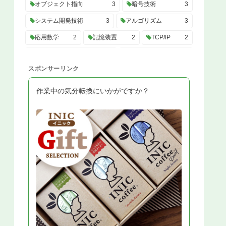
オブジェクト指向
3
暗号技術
3
システム開発技術
3
アルゴリズム
3
応用数学
2
記憶装置
2
TCP/IP
2
システム構成要素
2
プロセッサ
2
スポンサーリンク
制御工学
2
進数
2
システム企画
2
バス
2
サービスマネジメント
2
作業中の気分転換にいかがですか？
プロジェクトマネジメント
2
UML
2
トランザクション
2
C#
2
SQL
2
性能評価
2
開発ツール
2
システム構成
2
高信頼化
2
OS
2
システム開発プロセス
2
経営・組織論
2
業務分析
2
データ利活用
2
会計・財務
2
法務
2
システム監査
2
データ構造
2
計算量
2
情報理論
2
技術戦略
2
システム戦略
2