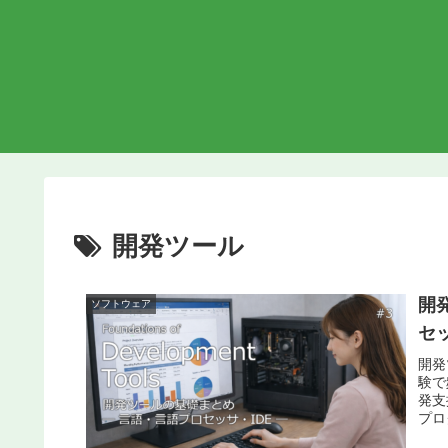
開発ツール
開
ソフトウェア
セ
開発
験で
発支
プロ