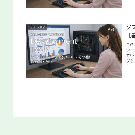
ソ
ソフトウェア
【
この
ツー
てい
ダと