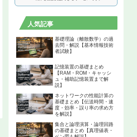
人気記事
基礎理論（離散数学）の過
去問・解説【基本情報技術
者試験】
記憶装置の基礎まとめ
【RAM・ROM・キャッシ
ュ・補助記憶装置まで解
説】
ネットワークの性能計算の
基礎まとめ【伝送時間・速
度・効率・誤り率の求め方
を解説】
集合と論理演算・論理回路
の基礎まとめ【真理値表・
ベン図も解説】